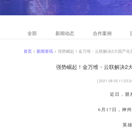
全部
新闻动态
合作案例
首页
>
新闻资讯
> 强势崛起！金万维・云联解决2大国产
强势崛起！金万维・云联解决2
[ 2021-08-05 1
近日，朋
6月17日，神
英