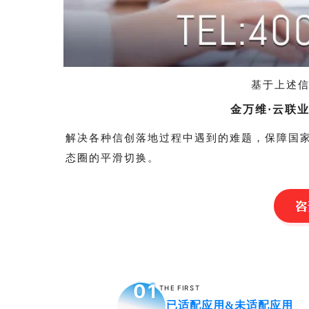
基于上述
金万维·云联
解决各种信创落地过程中遇到的难题，保障国
态圈的平滑切换。
0
1
THE FIRST
已适配应用&未适配应用