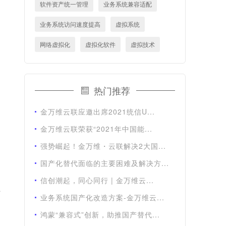
软件资产统一管理
业务系统兼容适配
业务系统访问速度提高
虚拟系统
网络虚拟化
虚拟化软件
虚拟技术
热门推荐
金万维云联应邀出席2021统信U...
金万维云联荣获“2021年中国能...
强势崛起！金万维・云联解决2大国...
国产化替代面临的主要困难及解决方...
信创潮起，同心同行 | 金万维云...
击
业务系统国产化改造方案-金万维云...
鸿蒙“兼容式”创新，助推国产替代...